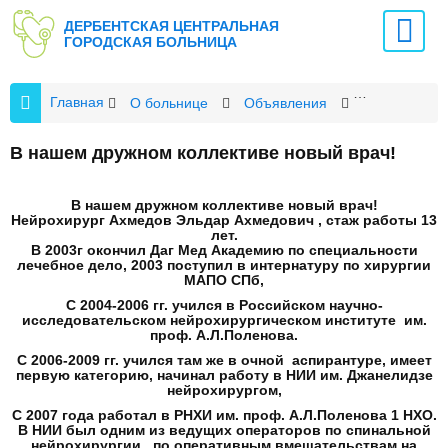
ДЕРБЕНТСКАЯ ЦЕНТРАЛЬНАЯ
ГОРОДСКАЯ БОЛЬНИЦА
Главная
О больнице
Объявления
В нашем дру
В нашем дружном коллективе новый врач!
В нашем дружном коллективе новый врач!
Нейрохирург Ахмедов Эльдар Ахмедович , стаж работы 13
лет.
В 2003г окончил Даг Мед Академию по специальности
лечебное дело, 2003 поступил в интернатуру по хирургии
МАПО СПб,
С 2004-2006 гг. учился в Российском научно-
исследовательском нейрохирургическом институте им.
проф. А.Л.Поленова.
С 2006-2009 гг. учился там же в очной аспирантуре, имеет
первую категорию, начинал работу в НИИ им. Джанелидзе
нейрохирургом,
С 2007 года работал в РНХИ им. проф. А.Л.Поленова 1 НХО.
В НИИ был одним из ведущих операторов по спинальной
нейрохирургии, по оперативным вмешательствам на