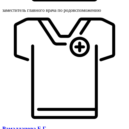
заместитель главного врача по родовспоможению
Рамалданова Б.Г.