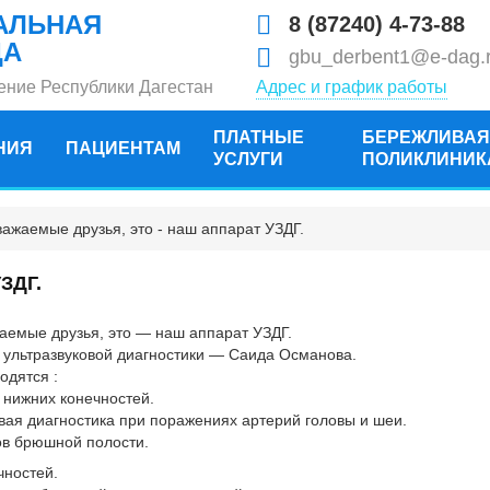
АЛЬНАЯ
8 (87240) 4-73-88
ЦА
gbu_derbent1@e-dag.
ение Республики Дагестан
Адрес и график работы
ПЛАТНЫЕ
БЕРЕЖЛИВАЯ
НИЯ
ПАЦИЕНТАМ
УСЛУГИ
ПОЛИКЛИНИК
важаемые друзья, это - наш аппарат УЗДГ.
ЗДГ.
аемые друзья, это — наш аппарат УЗДГ.
 ультразвуковой диагностики — Саида Османова.
одятся :
 нижних конечностей.
вая диагностика при поражениях артерий головы и шеи.
ов брюшной полости.
чностей.