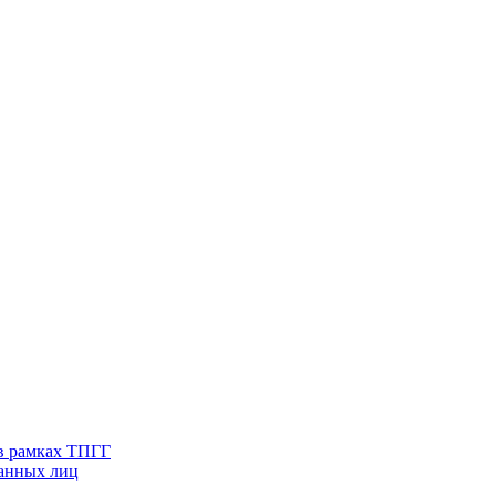
в рамках ТПГГ
ванных лиц