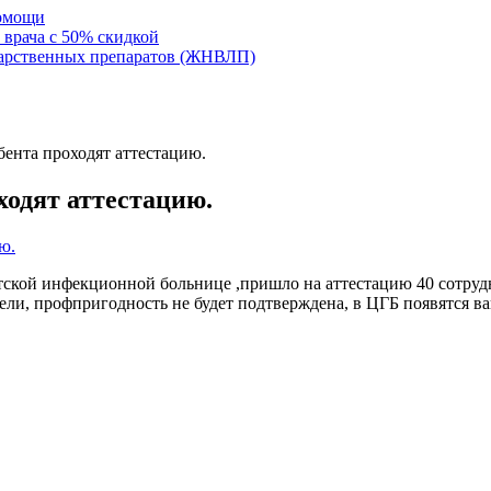
помощи
 врача с 50% скидкой
карственных препаратов (ЖНВЛП)
ента проходят аттестацию.
одят аттестацию.
тской инфекционной больнице ,пришло на аттестацию 40 сотруд
едели, профпригодность не будет подтверждена, в ЦГБ появятся в