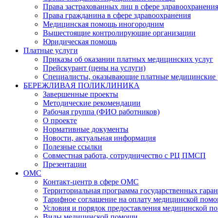
Права застрахованных лиц в сфере здравоохранени
Права гражданина в сфере здравоохранения
Медицинская помощь иногородним
Вышестоящие контролирующие организации
Юридическая помощь
Платные услуги
Приказы об оказании платных медицинских услуг
Прейскурант (цены на услуги)
Специалисты, оказывающие платные медицинские 
БЕРЕЖЛИВАЯ ПОЛИКЛИНИКА
Завершенные проекты
Методические рекомендации
Рабочая группа (ФИО работников)
О проекте
Нормативные документы
Новости, актуальная информация
Полезные ссылки
Совместная работа, сотрудничество с РЦ ПМСП
Презентации
ОМС
Контакт-центр в сфере ОМС
Территориальная программа государственных гара
Тарифное соглашение на оплату медицинской помо
Условия и порядок предоставления медицинской п
Виды медицинской помощи