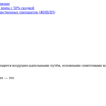
помощи
 врача с 50% скидкой
карственных препаратов (ЖНВЛП)
ющееся воздушно-капельными путём, основными симптомами кот
пп — это