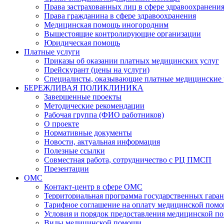
Права застрахованных лиц в сфере здравоохранени
Права гражданина в сфере здравоохранения
Медицинская помощь иногородним
Вышестоящие контролирующие организации
Юридическая помощь
Платные услуги
Приказы об оказании платных медицинских услуг
Прейскурант (цены на услуги)
Специалисты, оказывающие платные медицинские 
БЕРЕЖЛИВАЯ ПОЛИКЛИНИКА
Завершенные проекты
Методические рекомендации
Рабочая группа (ФИО работников)
О проекте
Нормативные документы
Новости, актуальная информация
Полезные ссылки
Совместная работа, сотрудничество с РЦ ПМСП
Презентации
ОМС
Контакт-центр в сфере ОМС
Территориальная программа государственных гара
Тарифное соглашение на оплату медицинской помо
Условия и порядок предоставления медицинской п
Виды медицинской помощи