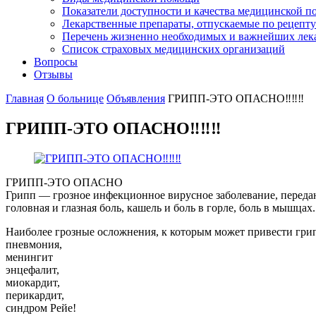
Показатели доступности и качества медицинской 
Лекарственные препараты, отпускаемые по рецепту
Перечень жизненно необходимых и важнейших ле
Список страховых медицинских организаций
Вопросы
Отзывы
Главная
О больнице
Объявления
ГРИПП-ЭТО ОПАСНО‼‼‼
ГРИПП-ЭТО ОПАСНО‼‼‼
ГРИПП-ЭТО ОПАСНО
Грипп — грозное инфекционное вирусное заболевание, переда
головная и глазная боль, кашель и боль в горле, боль в мышцах.
Наиболее грозные осложнения, к которым может привести гри
пневмония,
менингит
энцефалит,
миокардит,
перикардит,
синдром Рейе!