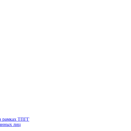
в рамках ТПГГ
ванных лиц