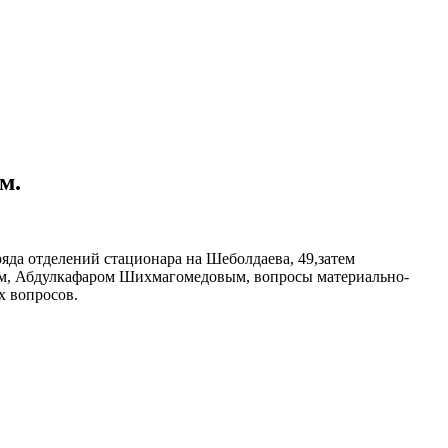
м.
яда отделений стационара на Шеболдаева, 49,затем
чом, Абдулкафаром Шихмагомедовым, вопросы материально-
х вопросов.