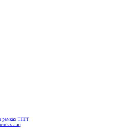
в рамках ТПГГ
ванных лиц