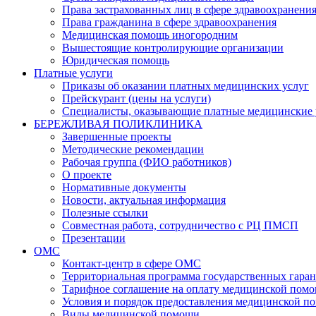
Права застрахованных лиц в сфере здравоохранени
Права гражданина в сфере здравоохранения
Медицинская помощь иногородним
Вышестоящие контролирующие организации
Юридическая помощь
Платные услуги
Приказы об оказании платных медицинских услуг
Прейскурант (цены на услуги)
Специалисты, оказывающие платные медицинские 
БЕРЕЖЛИВАЯ ПОЛИКЛИНИКА
Завершенные проекты
Методические рекомендации
Рабочая группа (ФИО работников)
О проекте
Нормативные документы
Новости, актуальная информация
Полезные ссылки
Совместная работа, сотрудничество с РЦ ПМСП
Презентации
ОМС
Контакт-центр в сфере ОМС
Территориальная программа государственных гара
Тарифное соглашение на оплату медицинской помо
Условия и порядок предоставления медицинской п
Виды медицинской помощи